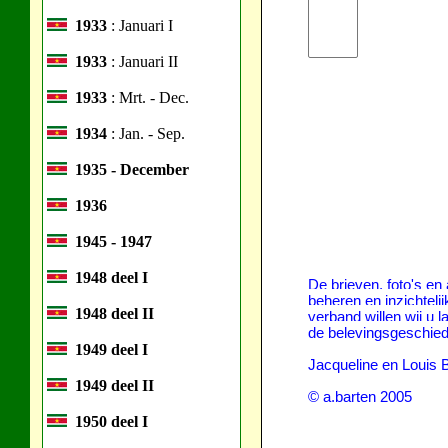
1933
: Januari I
1933
: Januari II
1933
: Mrt. - Dec.
1934
: Jan. - Sep.
1935 - December
1936
1945 - 1947
1948 deel I
De brieven, foto's en 
beheren en inzichteli
1948 deel II
verband willen wij u 
de belevingsgeschie
1949 deel I
Jacqueline en Louis 
1949 deel II
© a.barten 2005
1950 deel I