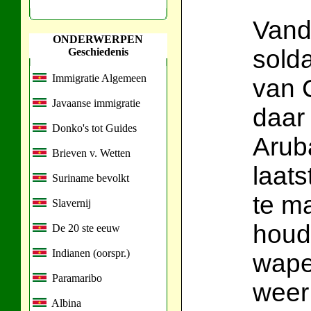
Vand
ONDERWERPEN
sold
Geschiedenis
Immigratie Algemeen
van C
Javaanse immigratie
daar 
Donko's tot Guides
Arub
Brieven v. Wetten
laats
Suriname bevolkt
te m
Slavernij
houd
De 20 ste eeuw
Indianen (oorspr.)
wape
Paramaribo
weer 
Albina