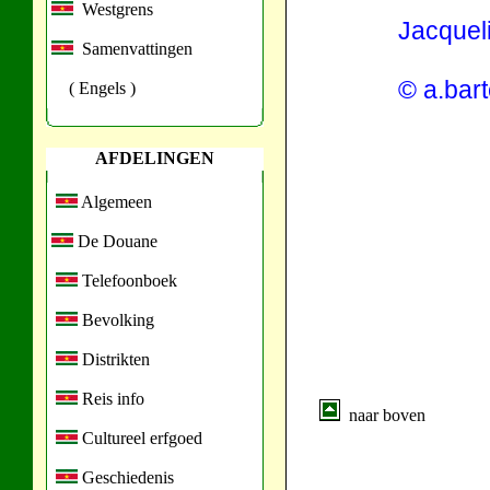
Westgrens
Jacquel
Samenvattingen
© a.bar
( Engels )
AFDELINGEN
Algemeen
De Douane
Telefoonboek
Bevolking
Distrikten
Reis info
naar boven
Cultureel erfgoed
Geschiedenis