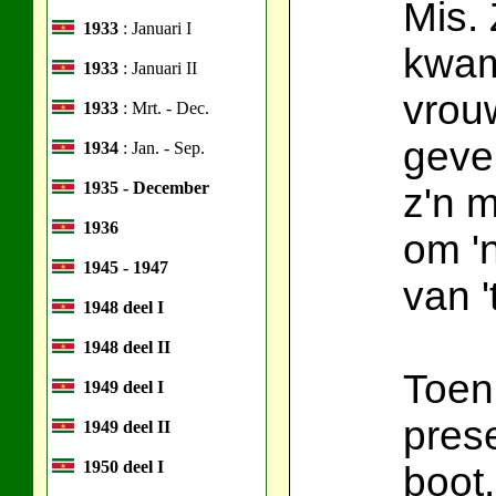
Mis. 
1933
: Januari I
kwam
1933
: Januari II
vrou
1933
: Mrt. - Dec.
geve
1934
: Jan. - Sep.
1935 - December
z'n 
1936
om '
1945 - 1947
van '
1948 deel I
1948 deel II
Toen
1949 deel I
prese
1949 deel II
1950 deel I
boot.