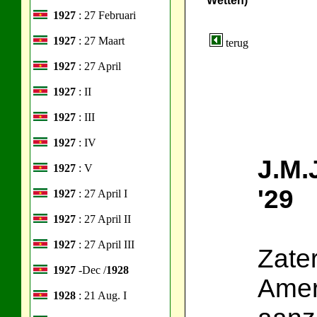
Wetten)
1927
: 27 Februari
1927
: 27 Maart
terug
1927
: 27 April
1927
: II
1927
: III
1927
: IV
J.M.
1927
: V
'29
1927
: 27 April I
1927
: 27 April II
1927
: 27 April III
Zate
1927
-Dec /
1928
Ameri
1928
: 21 Aug. I