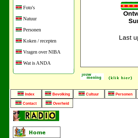
Foto's
Ontw
Natuur
Su
Personen
Last 
Koken / recepten
Vragen over NIBA
Wat is ANDA
Index
Bevolking
Cultuur
Personen
Contact
Overheid