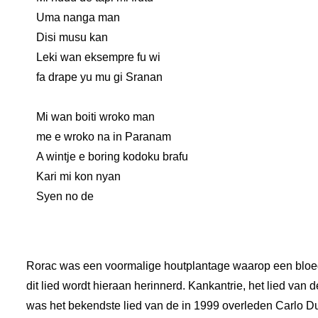
Uma nanga man
Disi musu kan
Leki wan eksempre fu wi
fa drape yu mu gi Sranan
Mi wan boiti wroko man
me e wroko na in Paranam
A wintje e boring kodoku brafu
Kari mi kon nyan
Syen no de
Rorac was een voormalige houtplantage waarop een bloed
dit lied wordt hieraan herinnerd. Kankantrie, het lied va
was het bekendste lied van de in 1999 overleden Carlo Du