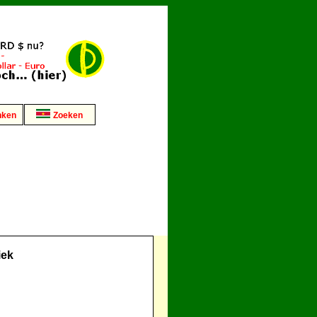
nken
Zoeken
iek