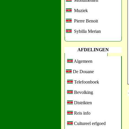
Monumenten
Muziek
Pierre Benoit
Sybilla Merian
AFDELINGEN
Algemeen
De Douane
Telefoonboek
Bevolking
Distrikten
Reis info
Cultureel erfgoed