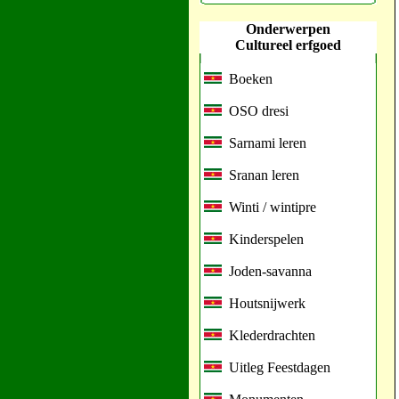
Onderwerpen
Cultureel erfgoed
Boeken
OSO dresi
Sarnami leren
Sranan leren
Winti / wintipre
Kinderspelen
Joden-savanna
Houtsnijwerk
Klederdrachten
Uitleg Feestdagen