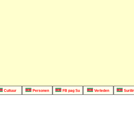
Cultuur
Personen
FB pag Su
Verleden
Surili