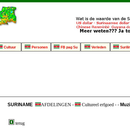
Cultuur
Personen
FB pag Su
Verleden
Surili
SURINAME
AFDELINGEN
-
Cultureel erfgoed
- -
Muz
terug