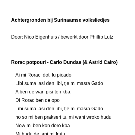
Achtergronden bij Surinaamse volksliedjes
Door: Nico Eigenhuis / bewerkt door Phillip Lutz
Rorac potpouri - Carlo Dundas (& Astrid Cairo)
Ai mi Rorac, doti fu picado
Libi suma lasi den libi, tje mi masra Gado
A ben de wan pisi ten kba,
Di Rorac ben de opo
Libi suma lasi den libi, tje mi masra Gado
no so mi ben prakseri tu, mi wani wroko hudu
Now mi ben kon doro kba
Mi hudu de tapi mi frutu