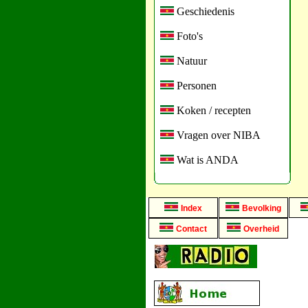
Geschiedenis
Foto's
Natuur
Personen
Koken / recepten
Vragen over NIBA
Wat is ANDA
Index
Bevolking
Contact
Overheid