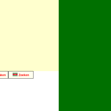
nken
Zoeken