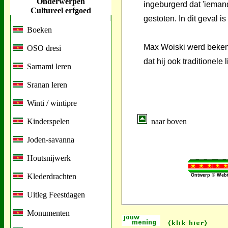
Onderwerpen
ingeburgerd dat 'iemand
Cultureel erfgoed
gestoten. In dit geval i
Boeken
Max Woiski werd bekend
OSO dresi
dat hij ook traditionele 
Sarnami leren
Sranan leren
Winti / wintipre
Kinderspelen
naar boven
Joden-savanna
Houtsnijwerk
Klederdrachten
Ontwerp © Webt
Uitleg Feestdagen
Monumenten