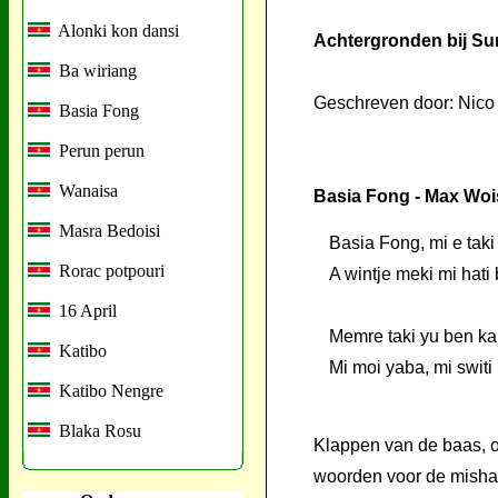
Alonki kon dansi
Achtergronden bij Su
Ba wiriang
Geschreven door: Nico
Basia Fong
Perun perun
Wanaisa
Basia Fong - Max Woisk
Masra Bedoisi
Basia Fong, mi e taki
Rorac potpouri
A wintje meki mi hati 
16 April
Memre taki yu ben kar
Katibo
Mi moi yaba, mi switi 
Katibo Nengre
Blaka Rosu
Klappen van de baas, 
woorden voor de mishand