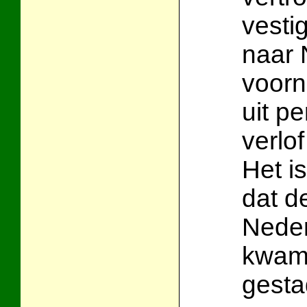
vesti
naar 
voorn
uit p
verlo
Het is
dat d
Neder
kwam
gesta