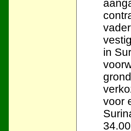
aanga
contr
vader
vesti
in Su
voorw
grond
verko
voor 
Surin
34.00