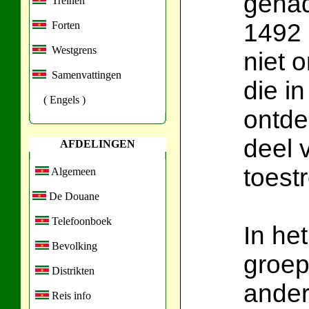
gehad
Treinen
1492 
Forten
Westgrens
niet 
Samenvattingen
die i
( Engels )
ontde
deel 
AFDELINGEN
toest
Algemeen
De Douane
Telefoonboek
In he
Bevolking
groep
Distrikten
ander
Reis info