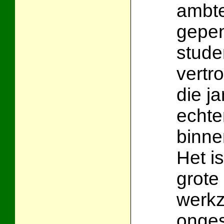
ambt
gepe
stude
vertr
die j
echte
binne
Het is
grote
werk
onges