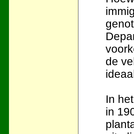
immig
genot
Depar
voork
de ve
ideaa
In het
in 19
plant