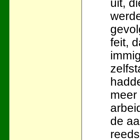
uit, 
werde
gevol
feit,
immig
zelfs
hadde
meer 
arbei
de aa
reeds