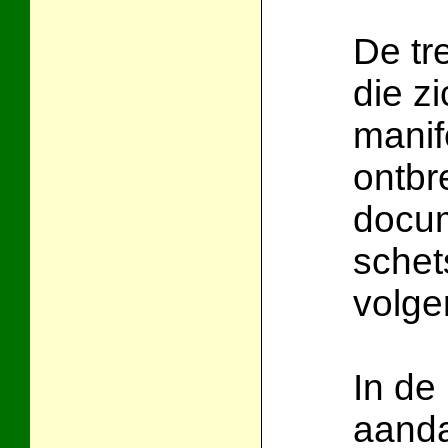
De tr
die zi
manife
ontbr
docum
schet
volge
In de
aanda