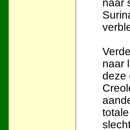
naar 
Surin
verbl
Verde
naar 
deze 
Creol
aande
total
slech