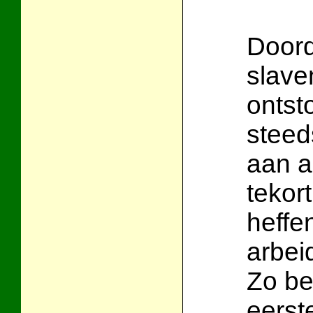
Doord
slave
ontst
steed
aan a
tekor
heffe
arbei
Zo be
eerst