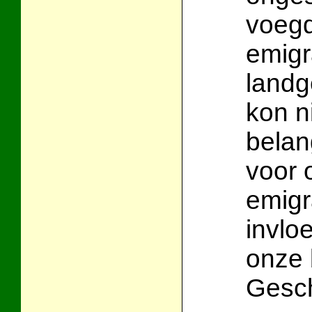
voegd
emigr
landg
kon n
belan
voor o
emigr
invlo
onze 
Gesch