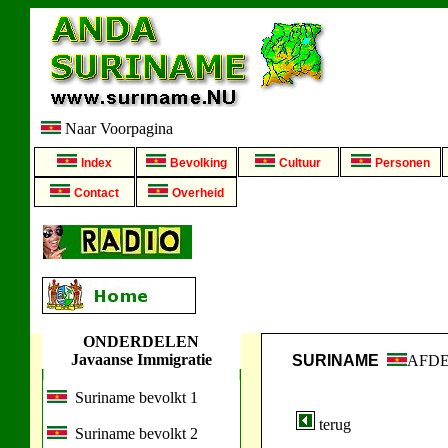
Naar Voorpagina
Index
Bevolking
Cultuur
Personen
Contact
Overheid
ONDERDELEN
Javaanse Immigratie
SURINAME
AFD
Suriname bevolkt 1
terug
Suriname bevolkt 2