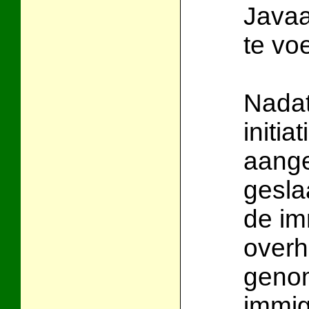
Javaa
te vo
Nadat
initi
aange
gesla
de im
overh
genom
immig