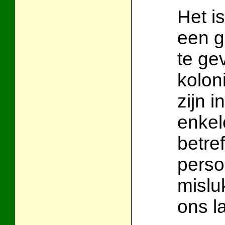
Het i
een g
te ge
kolon
zijn 
enkel
betre
perso
mislu
ons la