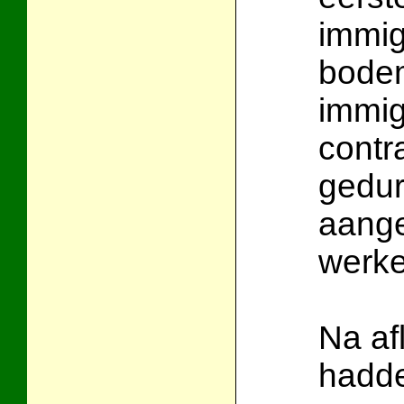
immig
bodem
immig
contr
gedur
aange
werke
Na af
hadde