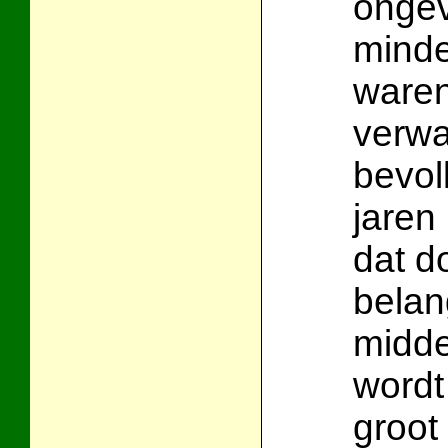
ongev
minde
ware
verwa
bevol
jaren
dat d
belan
midde
wordt
groot