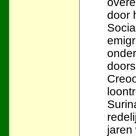
over
door 
Socia
emigr
onder
doors
Creoo
loont
Suri
redeli
jaren