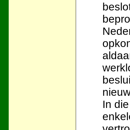
beslo
bepro
Neder
opkom
aldaa
werkl
beslu
nieuw
In di
enkel
vertr