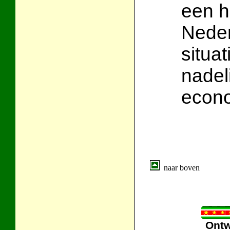
een h
Neder
situat
nadel
econo
naar boven
Ontw