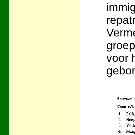
immig
repat
Verme
groep
voor 
gebor