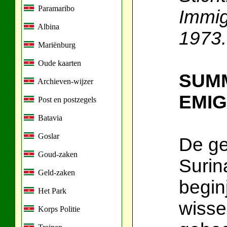
Paramaribo
Immig
Albina
1973.
Mariënburg
Oude kaarten
SUMM
Archieven-wijzer
EMIG
Post en postzegels
Batavia
Goslar
De ge
Goud-zaken
Surin
Geld-zaken
begin
Het Park
wisse
Korps Politie