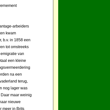
vernement
antage-arbeiders
nten kwam
 b.v. in 1858 een
ven tot omstreeks
 emigratie van
taal een kleine
ingsvermeerdering
erden na een
vaderland terug,
en nog lager was
. Daar maar weinig
 naar nieuwe
 meer in Brits