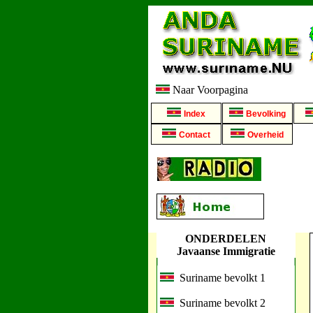
Naar Voorpagina
Index
Bevolking
Contact
Overheid
ONDERDELEN
Javaanse Immigratie
Suriname bevolkt 1
Suriname bevolkt 2