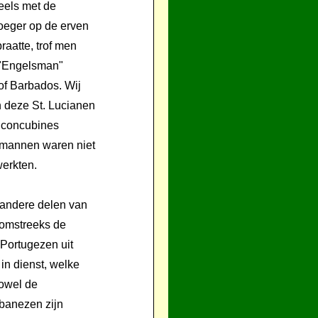
eels met de
eger op de erven
aatte, trof men
 "Engelsman"
of Barbados. Wij
n deze St. Lucianen
 concubines
mannen waren niet
werkten.
 andere delen van
 omstreeks de
 Portugezen uit
in dienst, welke
owel de
banezen zijn