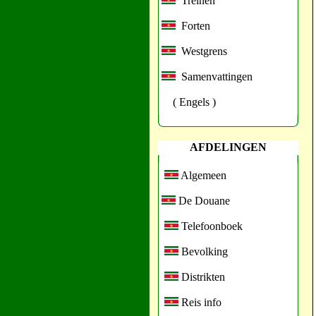
Treinen
Forten
Westgrens
Samenvattingen
( Engels )
AFDELINGEN
Algemeen
De Douane
Telefoonboek
Bevolking
Distrikten
Reis info