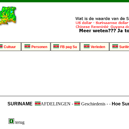
Cultuur
Personen
FB pag Su
Verleden
Surili
SURINAME
AFDELINGEN
-
Geschiedenis
- -
Hoe Sur
terug