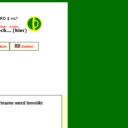
nken
Zoeken
iname werd bevolkt