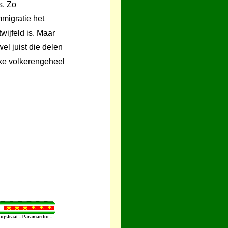
s. Zo
migratie het
ijfeld is. Maar
l juist die delen
jke volkerengeheel
straat - Paramaribo -