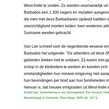
West-Indië te vinden. Zo werden voornamelijk uit 
Barbados een 1.300 negers en mulatten aangevo
die men met deze Barbadianen opdeed hadden in 
voorzichtigheid moeten leiden, toen wederom arb
Suriname werden gebracht.
Van Lier schreef over de negentiende-eeuwse emi
Barbados het volgende: "De arbeiders uit deze (W
gebieden bleken niet te voldoen. Zij waren niet 
schop in de kleibodem te werken en konden zich
omstandigheden hun nieuwe omgeving niet aanpa
hun bevindingen per brief aan hun familieleden 
hiervan is, dat nieuwe emigranten uit West-Indi
Rudolf van, Samenleving in een Grensgebied. Een Sociaal- Hist
.
Maatschappij in Suriname. (Den Haag, 1949, blz. 187.)]