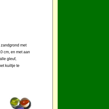
de zandgrond met
10 cm, en met aan
lle gleuf,
t kuiltje te