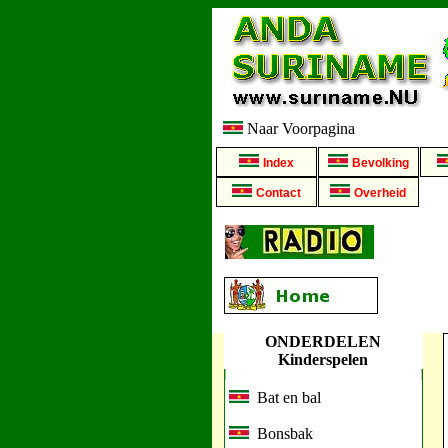
Naar Voorpagina
Index
Bevolking
Contact
Overheid
ONDERDELEN
Kinderspelen
Bat en bal
Bonsbak