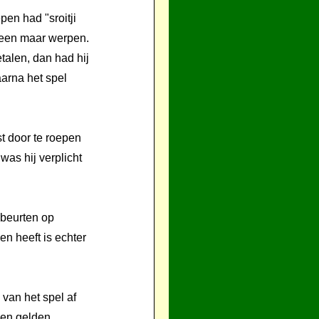
en had "sroitji
lleen maar werpen.
talen, dan had hij
aarna het spel
t door te roepen
 was hij verplicht
lbeurten op
n heeft is echter
van het spel af
llen gelden,