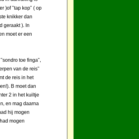
r )of "tap kop" ( op
iste knikker dan
d geraakt ). In
 en moet er een
"sondro toe finga",
erpen van de reis"
t de reis in het
len!). B moet dan
er 2 in het kuiltje
oen, en mag daarna
had hij mogen
er had mogen