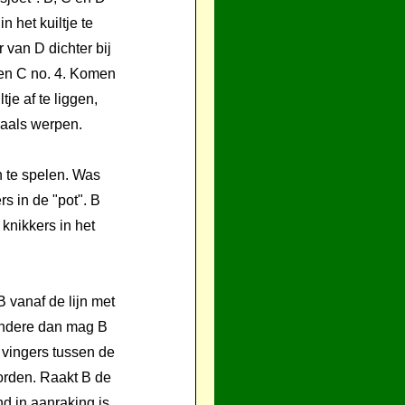
n het kuiltje te
 van D dichter bij
3 en C no. 4. Komen
je af te liggen,
maals werpen.
n te spelen. Was
s in de "pot". B
 knikkers in het
B vanaf de lijn met
 andere dan mag B
e vingers tussen de
orden. Raakt B de
nd in aanraking is