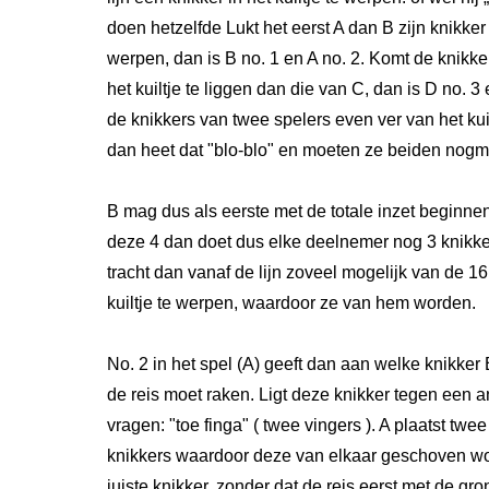
doen hetzelfde Lukt het eerst A dan B zijn knikker i
werpen, dan is B no. 1 en A no. 2. Komt de knikker
het kuiltje te liggen dan die van C, dan is D no. 
de knikkers van twee spelers even ver van het kuilt
dan heet dat "blo-blo" en moeten ze beiden nog
B mag dus als eerste met de totale inzet beginne
deze 4 dan doet dus elke deelnemer nog 3 knikker
tracht dan vanaf de lijn zoveel mogelijk van de 16
kuiltje te werpen, waardoor ze van hem worden.
No. 2 in het spel (A) geeft dan aan welke knikker 
de reis moet raken. Ligt deze knikker tegen een
vragen: "toe finga" ( twee vingers ). A plaatst twe
knikkers waardoor deze van elkaar geschoven w
juiste knikker, zonder dat de reis eerst met de gro