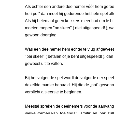
Als echter een andere deelnemer vóór hem geroep
heri pot" dan moet hij gedurende het hele spel a
Als hij helemaal geen knikkers meer had om te be
moeten roepen "no skeer" ( niet uitgespeeld! ), w
gewoon doorging.
Was een deelnemer hem echter te vlug af gewees
"pai skeer" ( betalen of je bent uitgespeeld! ), dan
geweest uit te vallen.
Bij het volgende spel wordt de volgorde der spee
dezelfde manier bepaald. Hij die de „pot" gewonne
verplicht als eerste te beginnen.
Meestal spreken de deelnemers voor de aanvang 
welke vormen van „toe finga", „sroitji" en „pai" zu