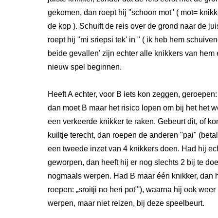
gekomen, dan roept hij "schoon mot" ( mot= knikke
de kop ). Schuift de reis over de grond naar de ju
roept hij "mi sriepsi tek' in " ( ik heb hem schuiven
beide gevallen' zijn echter alle knikkers van hem
nieuw spel beginnen.
Heeft A echter, voor B iets kon zeggen, geroepen: 
dan moet B maar het risico lopen om bij het het w
een verkeerde knikker te raken. Gebeurt dit, of kom
kuiltje terecht, dan roepen de anderen "pai" (beta
een tweede inzet van 4 knikkers doen. Had hij echt
geworpen, dan heeft hij er nog slechts 2 bij te d
nogmaals werpen. Had B maar één knikker, dan 
roepen: „sroitji no heri pot"'), waarna hij ook we
werpen, maar niet reizen, bij deze speelbeurt.