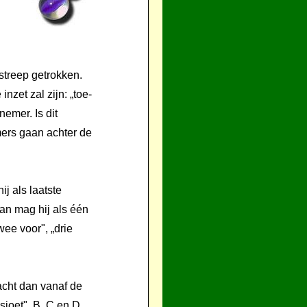
 streep getrokken.
nzet zal zijn: „toe-
nemer. Is dit
ers gaan achter de
j als laatste
an mag hij als één
wee voor", „drie
racht dan vanaf de
 „sjoet". B, C en D