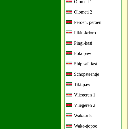
Olometi 1
Olometi 2
Peroen, peroen
Pikin-krioro
Pingi-kasi
Pokopaw
Ship sail fast
Schopsteentje
Tiki-paw
Vliegeren 1
Vliegeren 2
Waka-reis
Waka-tjopoe