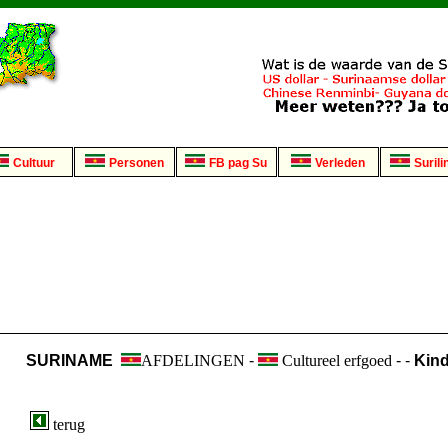
Cultuur
Personen
FB pag Su
Verleden
Surili
SURINAME
AFDELINGEN
-
Cultureel erfgoed
- -
Kind
terug