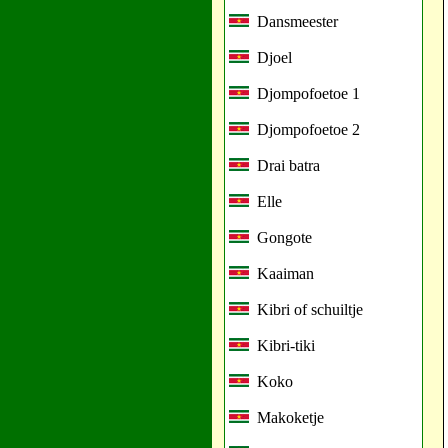
Dansmeester
Djoel
Djompofoetoe 1
Djompofoetoe 2
Drai batra
Elle
Gongote
Kaaiman
Kibri of schuiltje
Kibri-tiki
Koko
Makoketje