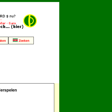
nken
Zoeken
erspelen