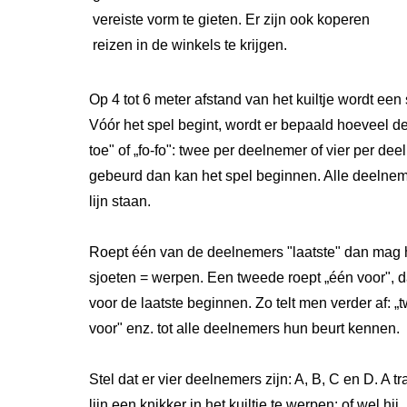
vereiste vorm te gieten. Er zijn ook koperen
reizen in de winkels te krijgen.
Op 4 tot 6 meter afstand van het kuiltje wordt een
Vóór het spel begint, wordt er bepaald hoeveel de i
toe" of „fo-fo": twee per deelnemer of vier per deel
gebeurd dan kan het spel beginnen. Alle deelnem
lijn staan.
Roept één van de deelnemers "laatste" dan mag hi
sjoeten = werpen. Een tweede roept „één voor", d
voor de laatste beginnen. Zo telt men verder af: „t
voor" enz. tot alle deelnemers hun beurt kennen.
Stel dat er vier deelnemers zijn: A, B, C en D. A t
lijn een knikker in het kuiltje te werpen: of wel hij