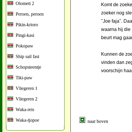
Olometi 2
Komt de zoeker
zoeker nog sle
Peroen, peroen
"Joe faja". Daa
Pikin-krioro
waarna hij die
Pingi-kasi
beurt mag gaa
Pokopaw
Kunnen de zoek
Ship sail fast
vinden dan zeg
Schopsteentje
voorschijn haa
Tiki-paw
Vliegeren 1
Vliegeren 2
Waka-reis
Waka-tjopoe
naar boven