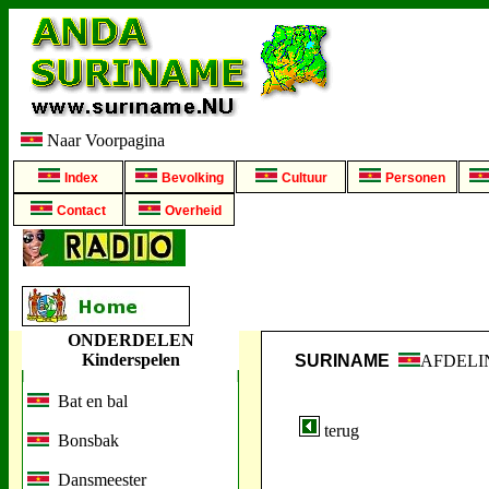
Naar Voorpagina
Index
Bevolking
Cultuur
Personen
Contact
Overheid
ONDERDELEN
Kinderspelen
SURINAME
AFDELI
Bat en bal
terug
Bonsbak
Dansmeester