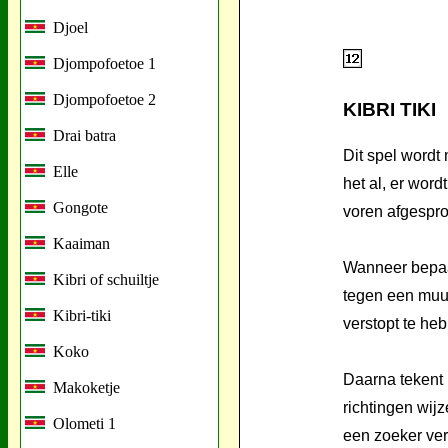
Djoel
Djompofoetoe 1
Djompofoetoe 2
KIBRI TIKI
Drai batra
Dit spel wordt
Elle
het al, er word
Gongote
voren afgespro
Kaaiman
Wanneer bepaal
Kibri of schuiltje
tegen een muur
Kibri-tiki
verstopt te heb
Koko
Daarna tekent h
Makoketje
richtingen wijz
Olometi 1
een zoeker ver 