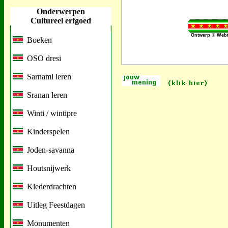
Onderwerpen
Cultureel erfgoed
Ontwerp © Webt
Boeken
OSO dresi
Sarnami leren
Sranan leren
Winti / wintipre
Kinderspelen
Joden-savanna
Houtsnijwerk
Klederdrachten
Uitleg Feestdagen
Monumenten