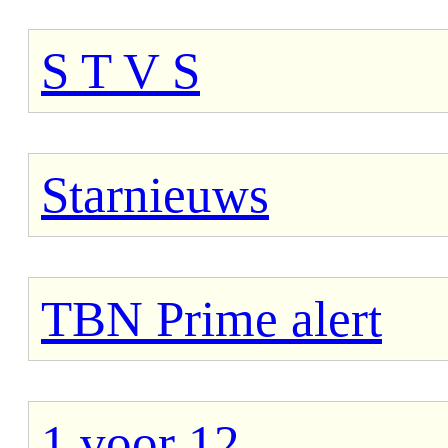
S T V S
Starnieuws
TBN Prime alert
1 voor 12