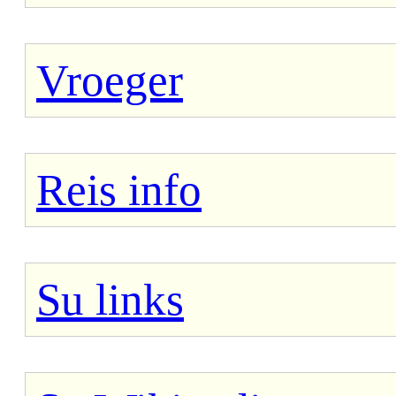
Vroeger
Reis info
Su links