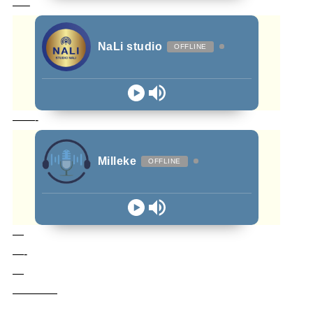
—–
NaLi studio
OFFLINE
——-
Milleke
OFFLINE
—
—-
—
————