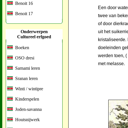
Benoit 16
Een door water
Benoit 17
twee van beke
of door dierkr
Onderwerpen
uit het suikerri
Cultureel erfgoed
kristaliseerde.
Boeken
doeleinden geb
werden toen, 
OSO dresi
met melasse.
Sarnami leren
Sranan leren
Winti / wintipre
Kinderspelen
Joden-savanna
Houtsnijwerk