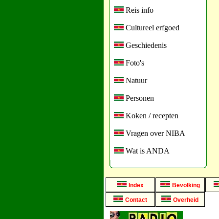
Reis info
Cultureel erfgoed
Geschiedenis
Foto's
Natuur
Personen
Koken / recepten
Vragen over NIBA
Wat is ANDA
Index
Bevolking
Contact
Overheid