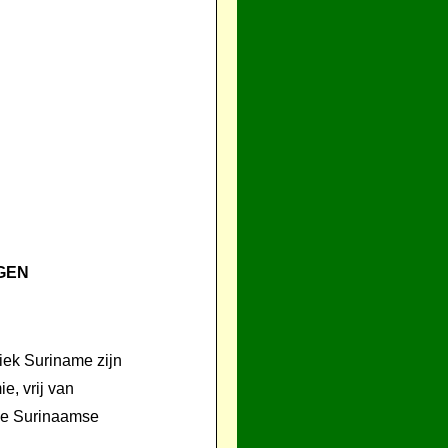
GEN
iek Suriname zijn
e, vrij van
 de Surinaamse