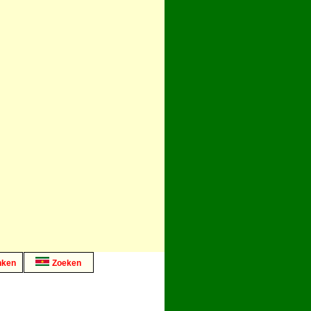
nken
Zoeken