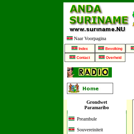
Naar Voorpagina
Index
Bevolking
Contact
Overheid
Grondwet
Paramaribo
Preambule
Souvereiniteit