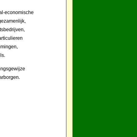
aal-economische
gezamenlijk,
tsbedrijven,
rticulieren
emingen,
ls.
mingsgewijze
arborgen.