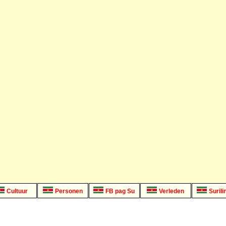
Cultuur
Personen
FB pag Su
Verleden
Surili