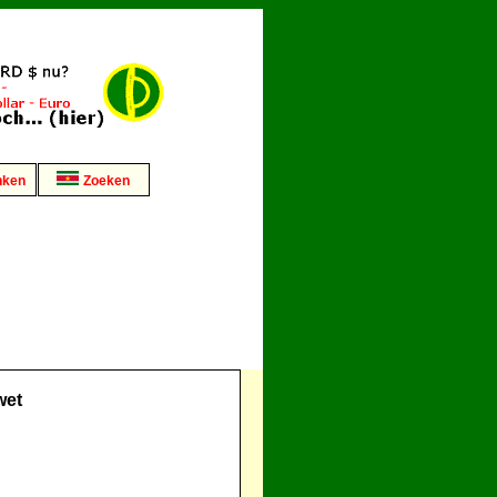
nken
Zoeken
wet