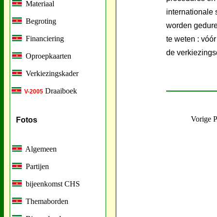
Materiaal
internationale
Begroting
worden geduren
Financiering
te weten : vóó
de verkiezings
Oproepkaarten
Verkiezingskader
Draaiboek
V-2005
Vorige 
Fotos
Algemeen
Partijen
bijeenkomst CHS
Themaborden