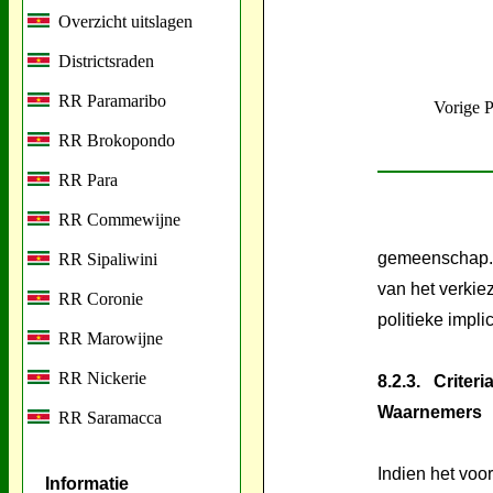
Overzicht uitslagen
Districtsraden
RR Paramaribo
Vorige 
RR Brokopondo
RR Para
RR Commewijne
gemeenschap. H
RR Sipaliwini
van het verki
RR Coronie
politieke impli
RR Marowijne
RR Nickerie
8.2.3. Criter
Waarnemers
RR Saramacca
Indien het voo
Informatie