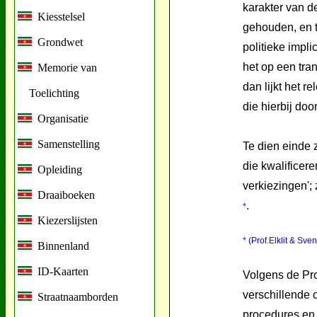
karakter van d
Kiesstelsel
gehouden, en 
Grondwet
politieke impl
het op een tran
Memorie van
dan lijkt het r
Toelichting
die hierbij do
Organisatie
Samenstelling
Te dien einde 
die kwalificere
Opleiding
verkiezingen';
Draaiboeken
.
*
Kiezerslijsten
* (Prof.Elklit & Sv
Binnenland
ID-Kaarten
Volgens de Pro
verschillende c
Straatnaamborden
procedures en 