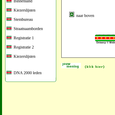
Binnenland
Kiezerslijsten
naar boven
Stembureau
Straatnaamborden
Registratie 1
Ontwerp © Webt
Registratie 2
Kiezerslijsten
DNA 2000 leden