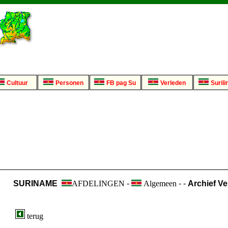
Cultuur
Personen
FB pag Su
Verleden
Surili
SURINAME
AFDELINGEN
-
Algemeen
- -
Archief Ve
terug