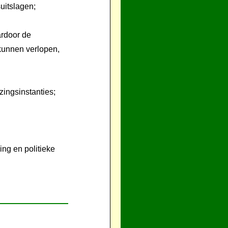
uitslagen;
ardoor de
 kunnen verlopen,
zingsinstanties;
ng en politieke