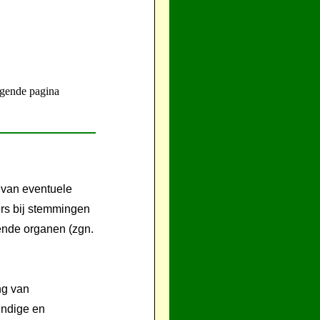
gende pagina
 van eventuele
ers bij stemmingen
ende organen (zgn.
ng van
undige en