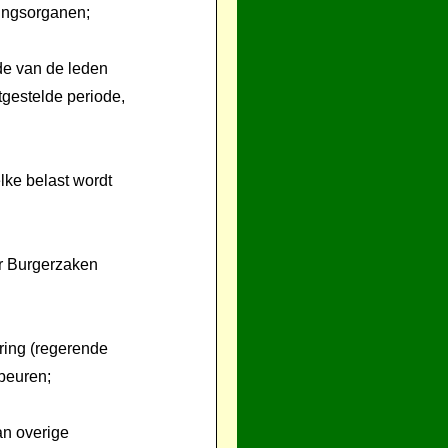
zingsorganen;
ode van de leden
tgestelde periode,
elke belast wordt
or Burgerzaken
ering (regerende
ebeuren;
van overige