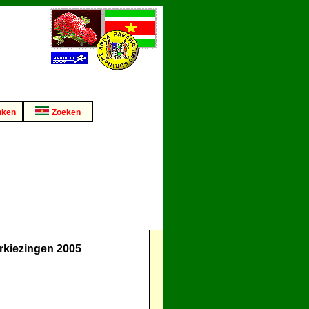
nken
Zoeken
rkiezingen 2005