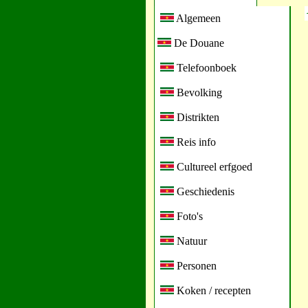
Algemeen
De Douane
Telefoonboek
Bevolking
Distrikten
Reis info
Cultureel erfgoed
Geschiedenis
Foto's
Natuur
Personen
Koken / recepten