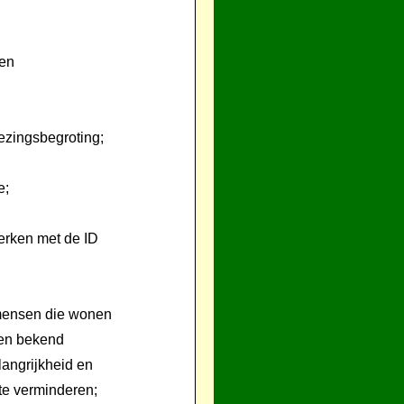
 en
ezingsbegroting;
e;
erken met de ID
 mensen die wonen
ren bekend
langrijkheid en
 te verminderen;