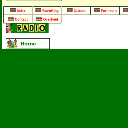
Index
Bevolking
Cultuur
Personen
Contact
Overheid