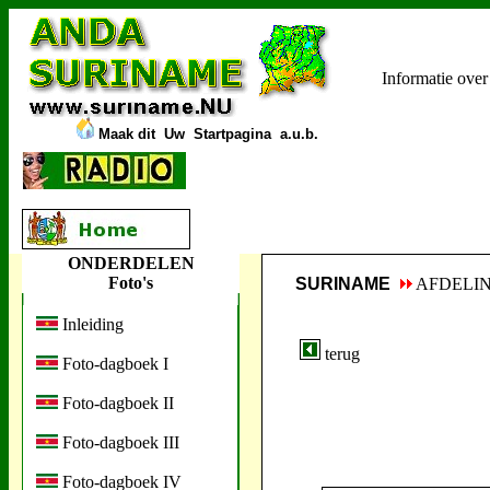
Informatie ove
Maak dit
Uw
Startpagina a.u.b.
ONDERDELEN
Foto's
SURINAME
AFDELI
Inleiding
terug
Foto-dagboek I
Foto-dagboek II
Foto-dagboek III
Foto-dagboek IV