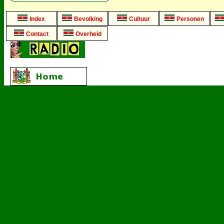
Index
Bevolking
Cultuur
Personen
Contact
Overheid