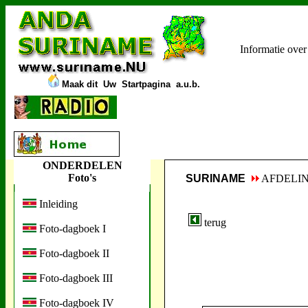
Informatie ove
Maak dit
Uw
Startpagina a.u.b.
ONDERDELEN
Foto's
SURINAME
AFDELI
Inleiding
terug
Foto-dagboek I
Foto-dagboek II
Foto-dagboek III
Foto-dagboek IV