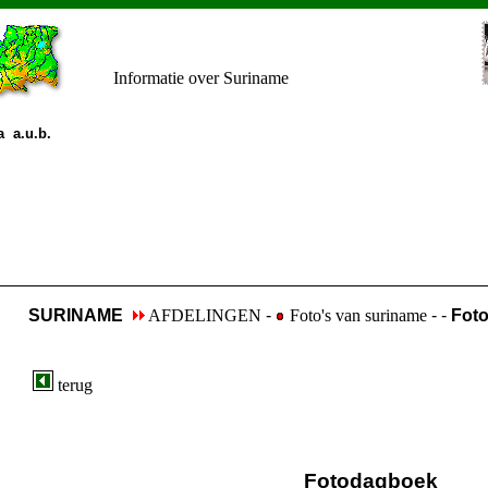
Informatie over Suriname
 a.u.b.
SURINAME
AFDELINGEN
-
Foto's van suriname
- -
Fot
terug
Fotodagboek