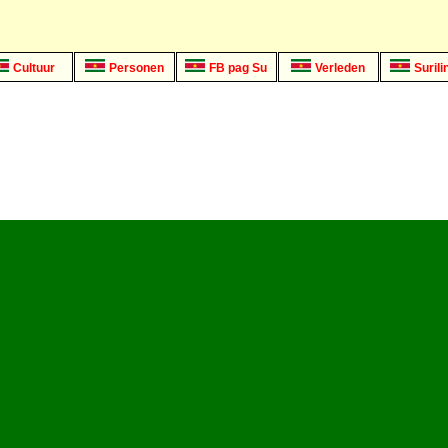
Cultuur
Personen
FB pag Su
Verleden
Surili