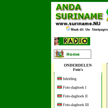
Maak dit
Uw
Startpagina
ONDERDELEN
Foto's
Inleiding
Foto-dagboek I
Foto-dagboek II
Foto-dagboek III