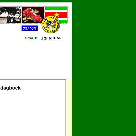
odagboek