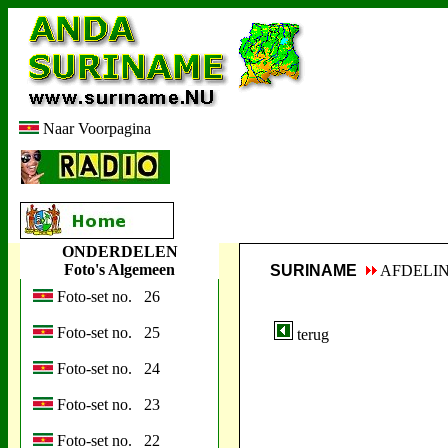
Naar Voorpagina
ONDERDELEN
Foto's Algemeen
SURINAME
AFDELI
Foto-set no. 26
Foto-set no. 25
terug
Foto-set no. 24
Foto-set no. 23
Foto-set no. 22