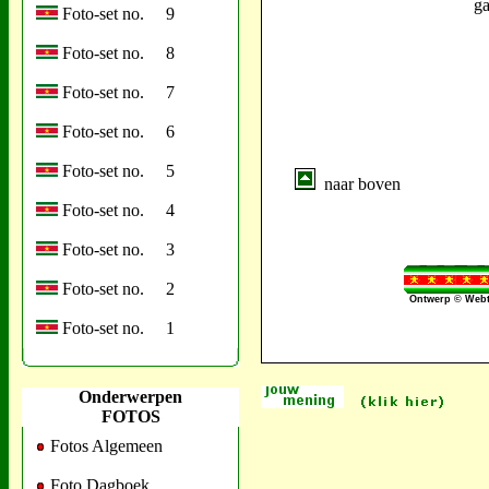
ga
Foto-set no. 9
Foto-set no. 8
Foto-set no. 7
Foto-set no. 6
Foto-set no. 5
naar boven
Foto-set no. 4
Foto-set no. 3
Foto-set no. 2
Ontwerp © Webt
Foto-set no. 1
Onderwerpen
FOTOS
Fotos Algemeen
Foto Dagboek