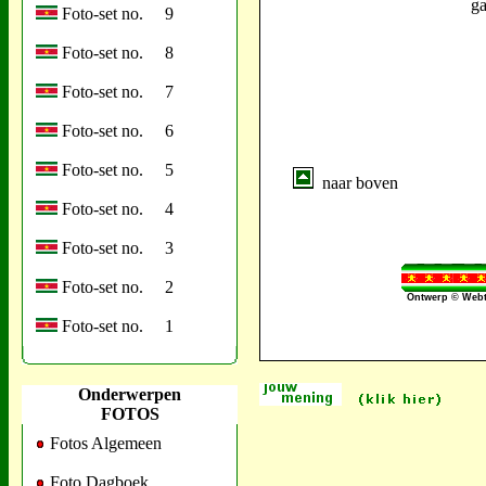
ga
Foto-set no. 9
Foto-set no. 8
Foto-set no. 7
Foto-set no. 6
Foto-set no. 5
naar boven
Foto-set no. 4
Foto-set no. 3
Foto-set no. 2
Ontwerp © Webt
Foto-set no. 1
Onderwerpen
FOTOS
Fotos Algemeen
Foto Dagboek