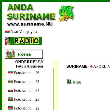
Naar Voorpagina
ONDERDELEN
Foto's Algemeen
SURINAME
AFDELI
Foto-set no. 26
Foto-set no. 25
terug
Foto-set no. 24
Foto-set no. 23
Foto-set no. 22