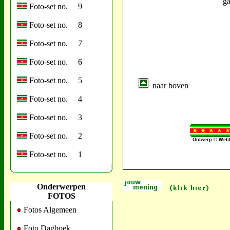
ga
Foto-set no. 9
Foto-set no. 8
Foto-set no. 7
Foto-set no. 6
Foto-set no. 5
naar boven
Foto-set no. 4
Foto-set no. 3
Foto-set no. 2
Ontwerp © Webt
Foto-set no. 1
Onderwerpen
FOTOS
Fotos Algemeen
Foto Dagboek