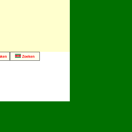
nken
Zoeken