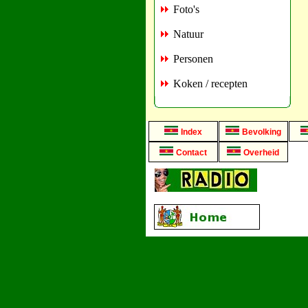
Foto's
Natuur
Personen
Koken / recepten
Index
Bevolking
Contact
Overheid