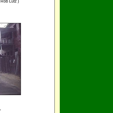
Rob Lutz )
,