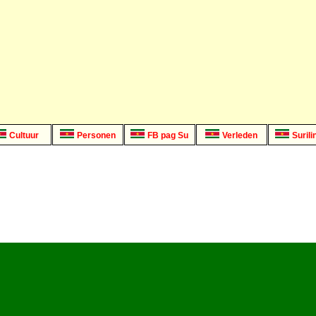
Cultuur
Personen
FB pag Su
Verleden
Surili