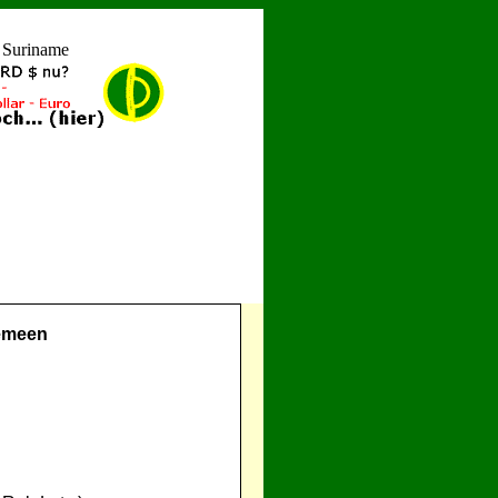
r Suriname
emeen